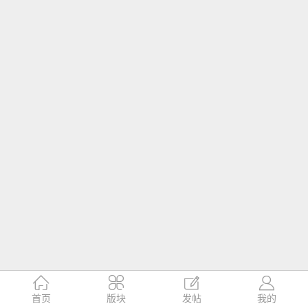




首页
版块
发帖
我的