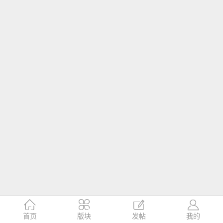




首页
版块
发帖
我的