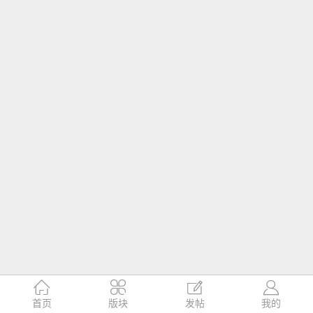




首页
版块
发帖
我的