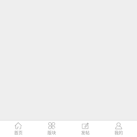




首页
版块
发帖
我的