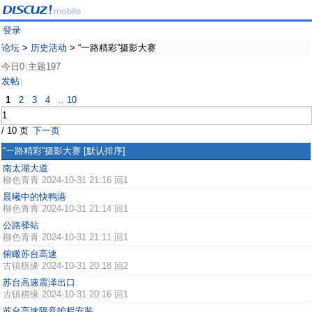
登录
论坛
>
历史活动
>
“一路精彩”摄影大赛
今日0
主题197
|
发帖
|
1
2
3
4
.. 10
/ 10 页
下一页
“一路精彩”摄影大赛
[默认排序]
南太湖大道
柳色青青
2024-10-31 21:16 回1
晨曦中的快鸭港
柳色青青
2024-10-31 21:14 回1
公路驿站
柳色青青
2024-10-31 21:11 回1
俯瞰苏台高速
古镇棋缘
2024-10-31 20:18 回2
苏台高速震泽出口
古镇棋缘
2024-10-31 20:16 回1
苏台高速隔音护栏安装