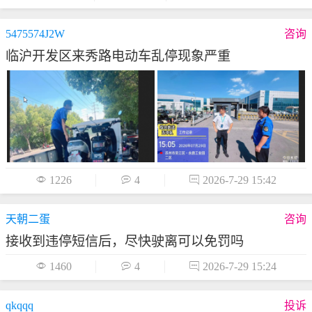
5475574J2W
咨询
临沪开发区来秀路电动车乱停现象严重

1226

4

2026-7-29 15:42
天朝二蛋
咨询
接收到违停短信后，尽快驶离可以免罚吗

1460

4

2026-7-29 15:24
qkqqq
投诉