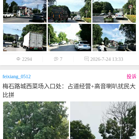

2294

7

2026-7-24 13:33
feixiang_0512
投诉
梅石路城西菜场入口处：占道经营+高音喇叭扰民大
比拼