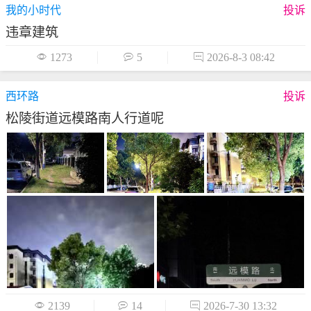
我的小时代
投诉
违章建筑

1273

5

2026-8-3 08:42
西环路
投诉
松陵街道远模路南人行道呢

2139

14

2026-7-30 13:32