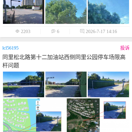

2203

6

2026-7-17 14:16
lcl56195
投诉
同里松北路第十二加油站西侧同里公园停车场限高
杆问题