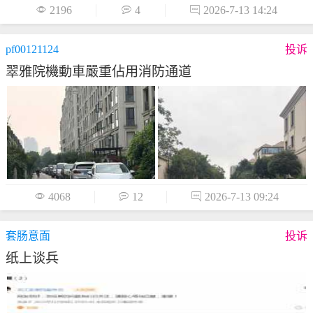

2196

4

2026-7-13 14:24
pf00121124
投诉
翠雅院機動車嚴重佔用消防通道

4068

12

2026-7-13 09:24
套肠意面
投诉
纸上谈兵