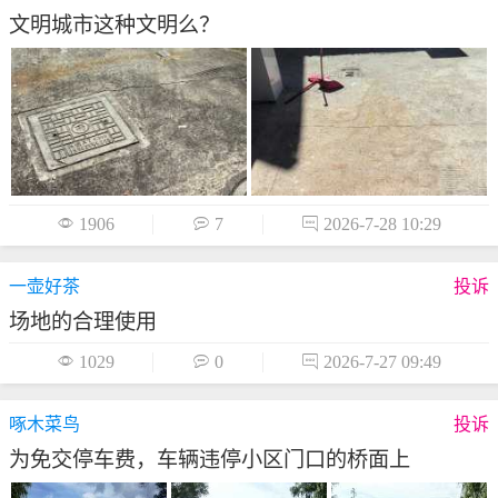
文明城市这种文明么？

1906

7

2026-7-28 10:29
一壶好茶
投诉
场地的合理使用

1029

0

2026-7-27 09:49
啄木菜鸟
投诉
为免交停车费，车辆违停小区门口的桥面上