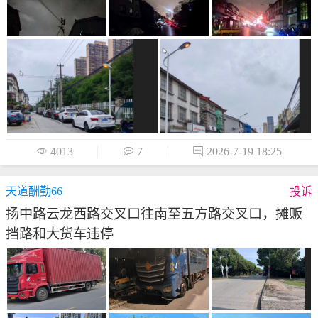

4013

7

2026-7-19 18:25
天道酬勤66
投诉
扬中路云龙西路交叉口往南至五方路交叉口，摊贩
挡路和大货车违停