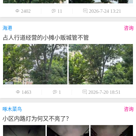

2402

11

2026-7-24 13:21
海港
咨询
占人行道经营的小摊小贩城管不管

1463

1

2026-7-20 18:51
啄木菜鸟
咨询
小区内路灯为何又不亮了？