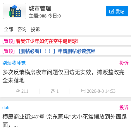
城市管理

发帖
主题:908
今日:0
全部
咨询
投诉
[置顶]
看吴江少年如何在空中踢足球！
[置顶]
【删帖必看！！！】申请删帖必读流程
别烦我睡觉
投诉
多次反馈横扇夜市问题仅回访无实效，摊贩整改完
全未落地

211

1

2026-8-8 14:53
doh
投诉
横扇商业街347号“京东家电”大小花盆摆放到外面路
面，...