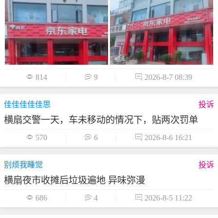

814

9

2026-8-7 08:39
佳佳佳佳佳思
投诉
横扇交警一天，车未移动的情况下，贴两次罚单

570

6

2026-8-6 16:21
别烦我睡觉
投诉
横扇夜市收摊后垃圾遍地 异味弥漫

686

4

2026-8-5 11:22