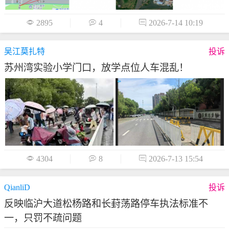

2895

4

2026-7-14 10:19
吴江莫扎特
投诉
苏州湾实验小学门口，放学点位人车混乱！

4304

8

2026-7-13 15:54
QianliD
投诉
反映临沪大道松杨路和长葑荡路停车执法标准不
一，只罚不疏问题