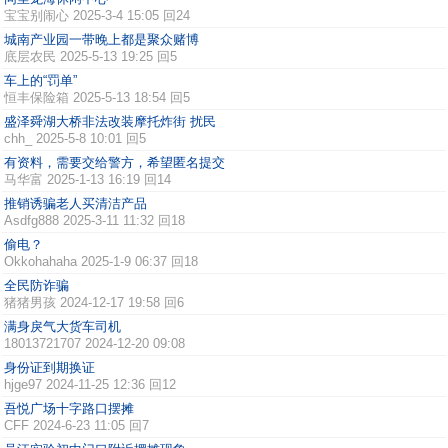
宝宝别闹心
2025-3-4 15:05 回24
城南产业园一带晚上都是聚众赌博
底层农民
2025-5-13 19:25 回5
车上的“罚单”
恒丰保险箱
2025-5-13 18:54 回5
盛泽舜湖大桥非法改装摩托炸街 扰民
chh_
2025-5-8 10:01 回5
有资料，需要交给警方，希望匿名提交
马华富
2025-1-13 16:19 回14
推销诱骗老人买清洁产品
Asdfg888
2025-3-11 11:32 回18
偷电？
Okkohahaha
2025-1-9 06:37 回18
全民防诈骗
猪猪男孩
2024-12-17 19:58 回6
满身戾气大货车司机
18013721707
2024-12-20 09:08
身份证到期换证
hjge97
2024-11-25 12:36 回12
吾悦广场十字路口摆摊
CFF
2024-6-23 11:05 回7