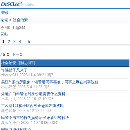
登录
论坛
>
社会治安
今日0
主题344
|
发帖
|
1
2
3
4
.. 5
/ 5 页
下一页
社会治安
[新帖排序]
诈骗贴子又来了
zhouyf911
2025-11-4 08:21 回7
吴江**派出所乱象：辅警遭同事霸凌，同事上班在岗亭脱鞋...
小小汉堡
2026-5-4 11:23 回3
外地户口申请临时身份证需要什么资料
木易北北
2025-11-16 12:10 回3
工农路141栋小区内五金仓库严重扰民
塵色印象
2025-5-12 17:22 回8
民警不当言论行为妨碍居民矛盾纠纷解决
夏天的小虫
2025-4-19 18:06 回34
同里龙海休闲中心